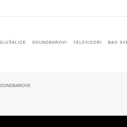
SLUŠALICE
SOUNDBAROVI
TELEVIZORI
B&О SV
 SOUNDBAROVE