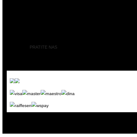
TELEVIZORI
SOUNDBAR
BLOG
KONTAKT
+381 11 3036 424
|
office@avconcept.rs
| Cara Lazara 11, 11000 
PRATITE NAS
/