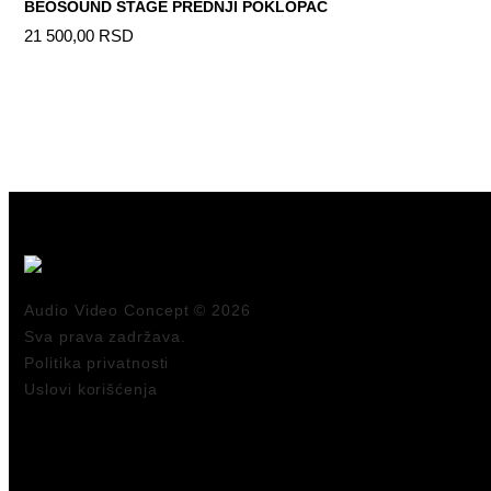
BEOSOUND STAGE PREDNJI POKLOPAC
21 500,00 RSD
Audio Video Concept © 2026
Sva prava zadržava.
Politika privatnosti
Uslovi korišćenja
ZVUČNICI
SLUŠALICE