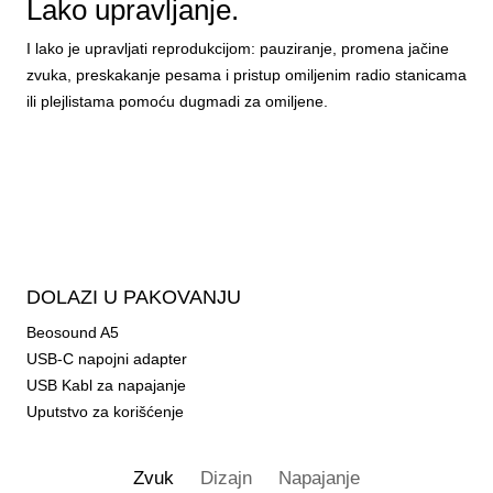
Lako upravljanje.
I lako je upravljati reprodukcijom: pauziranje, promena jačine
zvuka, preskakanje pesama i pristup omiljenim radio stanicama
ili plejlistama pomoću dugmadi za omiljene.
DOLAZI U PAKOVANJU
Beosound A5
USB-C napojni adapter
USB Kabl za napajanje
Uputstvo za korišćenje
Zvuk
Dizajn
Napajanje