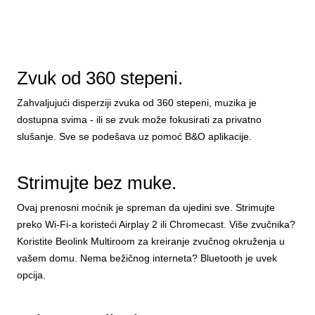
Zvuk od 360 stepeni.
Zahvaljujući disperziji zvuka od 360 stepeni, muzika je
dostupna svima - ili se zvuk može fokusirati za privatno
slušanje. Sve se podešava uz pomoć B&O aplikacije.
Strimujte bez muke.
Ovaj prenosni moćnik je spreman da ujedini sve. Strimujte
preko Wi-Fi-a koristeći Airplay 2 ili Chromecast. Više zvučnika?
Koristite Beolink Multiroom za kreiranje zvučnog okruženja u
vašem domu. Nema bežičnog interneta? Bluetooth je uvek
opcija.