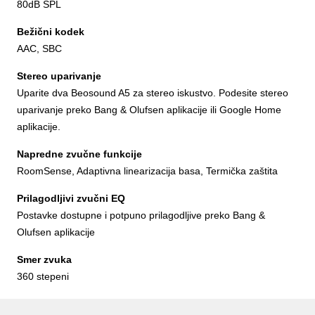
80dB SPL
Bežični kodek
AAC, SBC
Stereo uparivanje
Uparite dva Beosound A5 za stereo iskustvo. Podesite stereo
uparivanje preko Bang & Olufsen aplikacije ili Google Home
aplikacije.
Napredne zvučne funkcije
RoomSense, Adaptivna linearizacija basa, Termička zaštita
Prilagodljivi zvučni EQ
Postavke dostupne i potpuno prilagodljive preko Bang &
Olufsen aplikacije
Smer zvuka
360 stepeni