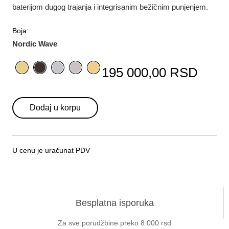
baterijom dugog trajanja i integrisanim bežičnim punjenjem.
Boja:
Nordic Wave
195 000,00 RSD
Dodaj u korpu
U cenu je uračunat PDV
Besplatna isporuka
Za sve porudžbine preko 8.000 rsd