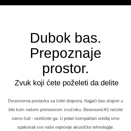
Dubok bas.
Prepoznaje
prostor.
Zvuk koji ćete poželeti da delite
Dvosmerna postavka sa četiri drajvera. Najjači bas drajver u
bilo kom našem prenosivom zvučniku. Beosound A5 nećete
samo čuti - osetićete ga. U jedan kompaktan uređaj smo
spakovali sve naše najnovije akustičke tehnologije.