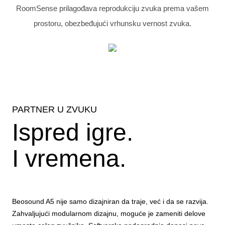
RoomSense prilagođava reprodukciju zvuka prema vašem
prostoru, obezbeđujući vrhunsku vernost zvuka.
PARTNER U ZVUKU
Ispred igre.
I vremena.
Beosound A5 nije samo dizajniran da traje, već i da se razvija.
Zahvaljujući modularnom dizajnu, moguće je zameniti delove