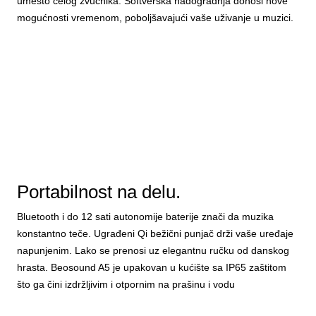
umesto celog zvučnika. Softverska nadogradnja donosi nove
mogućnosti vremenom, poboljšavajući vaše uživanje u muzici.
Portabilnost na delu.
Bluetooth i do 12 sati autonomije baterije znači da muzika
konstantno teče. Ugrađeni Qi bežični punjač drži vaše uređaje
napunjenim. Lako se prenosi uz elegantnu ručku od danskog
hrasta. Beosound A5 je upakovan u kućište sa IP65 zaštitom
što ga čini izdržljivim i otpornim na prašinu i vodu