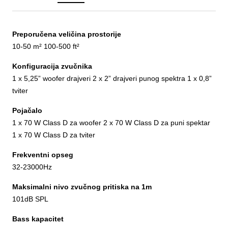
Preporučena veličina prostorije
10-50 m² 100-500 ft²
Konfiguracija zvučnika
1 x 5,25” woofer drajveri 2 x 2” drajveri punog spektra 1 x 0,8”
tviter
Pojačalo
1 x 70 W Class D za woofer 2 x 70 W Class D za puni spektar
1 x 70 W Class D za tviter
Frekventni opseg
32-23000Hz
Maksimalni nivo zvučnog pritiska na 1m
101dB SPL
Bass kapacitet