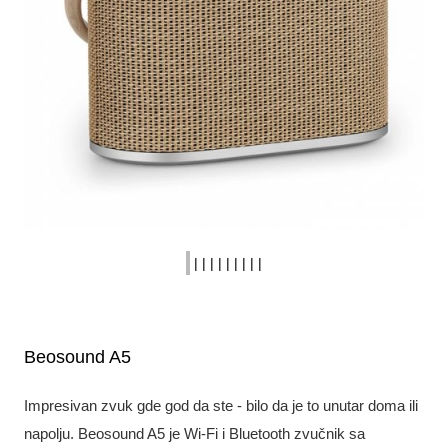
|
|
|
|
|
|
|
|
|
|
Beosound A5
Impresivan zvuk gde god da ste - bilo da je to unutar doma ili
napolju. Beosound A5 je Wi-Fi i Bluetooth zvučnik sa